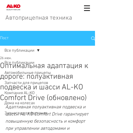
Автоприцепная техника
Пост
Все публикации
26 июн.
Все публикации
Оптимальная адаптация к
Автомобильные прицепы
дороге: полуактивная
Запчасти для прицепов
подвеска и шасси AL-KO
Компания AL-KO
Comfort Drive (обновлено)
Дома на колесах
Адаптивная полуактивная подвеска и 
Запчасти для фургонов
шасси AL-KO Comfort Drive гарантирует 
повышенную безопасность и комфорт 
при управлении автодомами и 