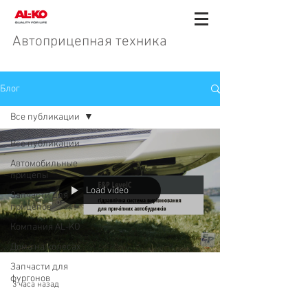
Автоприцепная техника
Блог
Все публикации
Все публикации
Автомобильные
прицепы
Load video
Запчасти для
прицепов
Компания AL-KO
Дома на колесах
Запчасти для
фургонов
3 часа назад