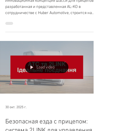
Automotive представили новую
концепцию шасси
Инновационная концепция шасси для прицепов,
разработанная и представленная AL-KO в
сотрудничестве с Huber Automotive, строится на
использовании электропривода и сенсорных
датчиков.
Load video
30 окт. 2025 г.