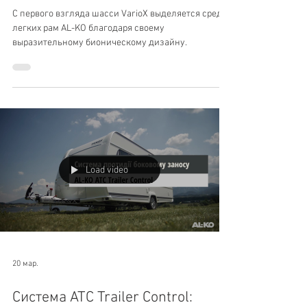
веса при той же
грузоподъемности
С первого взгляда шасси VarioX выделяется среди
легких рам AL-KO благодаря своему
выразительному бионическому дизайну.
Load video