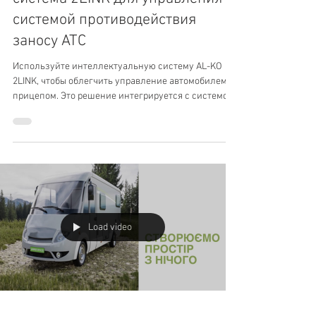
Безопасная езда с прицепом:
система 2LINK для управления
системой противодействия
заносу ATC
Используйте интеллектуальную систему AL-KO
2LINK, чтобы облегчить управление автомобилем с
прицепом. Это решение интегрируется с системой
AL-KO ATC и позволяет установить приложение
2LINK для отображения статуса системы ATC Trailer
Control на экране телефона.
Load video