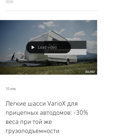
проблемы с паркованием с помощью
электрической системы, а также опорного башмака
big foot™.
Load video
10 апр.
Легкие шасси VarioX для
прицепных автодомов: -30%