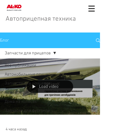
Автоприцепная техника
Блог
Запчасти для прицепов
Все публикации
Автомобильные прицепы
Запчасти для прицепов
Load video
Компания AL-KO
Дома на колесах
Запчасти для фургонов
4 часа назад