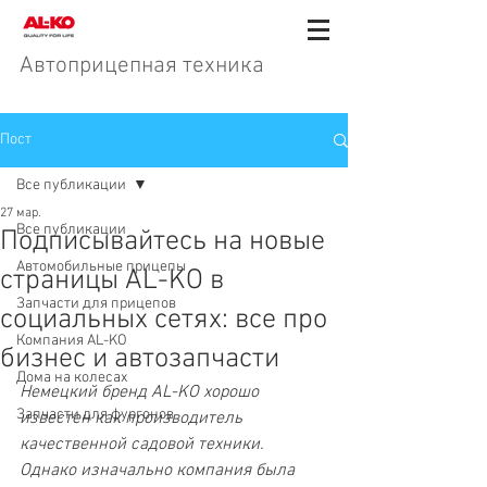
Автоприцепная техника
Пост
Все публикации
27 мар.
Все публикации
Подписывайтесь на новые
Автомобильные прицепы
страницы AL-KO в
Запчасти для прицепов
социальных сетях: все про
Компания AL-KO
бизнес и автозапчасти
Дома на колесах
Немецкий бренд AL-KO хорошо 
Запчасти для фургонов
известен как производитель 
качественной садовой техники. 
Однако изначально компания была 