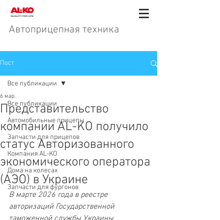
Автоприцепная техника
Пост
Все публикации
6 мар.
Все публикации
Представительство
Автомобильные прицепы
компании AL-KO получило
Запчасти для прицепов
статус Авторизованного
Компания AL-KO
экономического оператора
Дома на колесах
(АЭО) в Украине
Запчасти для фургонов
В марте 2026 года в реестре 
авторизаций Государственной 
таможенной службы Украины 