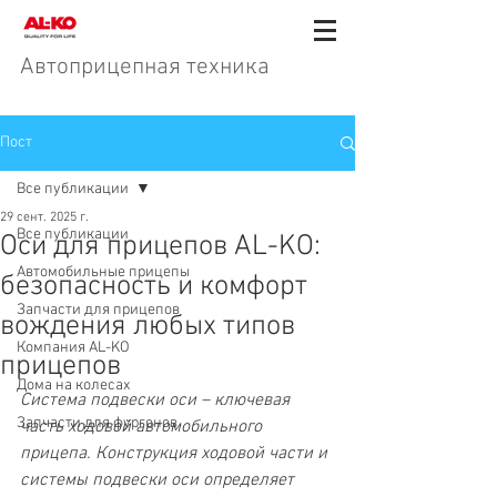
Автоприцепная техника
Пост
Все публикации
29 сент. 2025 г.
Все публикации
Оси для прицепов AL-KO:
Автомобильные прицепы
безопасность и комфорт
Запчасти для прицепов
вождения любых типов
Компания AL-KO
прицепов
Дома на колесах
Система подвески оси – ключевая 
Запчасти для фургонов
часть ходовой автомобильного 
прицепа. Конструкция ходовой части и 
системы подвески оси определяет 