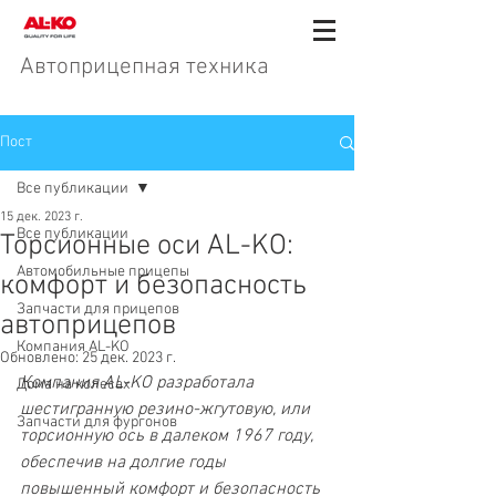
Автоприцепная техника
Пост
Все публикации
15 дек. 2023 г.
Все публикации
Торсионные оси AL-KO:
Автомобильные прицепы
комфорт и безопасность
Запчасти для прицепов
автоприцепов
Компания AL-KO
Обновлено:
25 дек. 2023 г.
Компания AL-KO разработала 
Дома на колесах
шестигранную резино-жгутовую, или 
Запчасти для фургонов
торсионную ось в далеком 1967 году, 
обеспечив на долгие годы 
повышенный комфорт и безопасность 