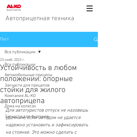
Автоприцепная техника
Пост
Все публикации
23 нояб. 2023 г.
Все публикации
Устойчивость в любом
Автомобильные прицепы
положении: опорные
Запчасти для прицепов
стойки для жилого
Компания AL-KO
автоприцепа
Дома на колесах
Для автотуристов отпуск не назовешь 
Запчасти для фургонов
удачным, если автодом не удается 
надежно установить и зафиксировать 
на стоянке. Это можно сделать с 