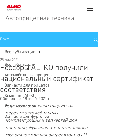
Автоприцепная техника
Пост
Все публикации
25 мая 2021 г.
Все публикации
Рессоры AL-KO получили
Автомобильные прицепы
национальный сертификат
Запчасти для прицепов
соответствия
Компания AL-KO
Обновлено:
18 нояб. 2021 г.
Еще один ключевой продукт из 
Дома на колесах
перечня автомобильных 
Запчасти для фургонов
комплектующих и запчастей для 
прицепов, фургонов и малотоннажных 
грузовиков прошел аккредитацию ГП 