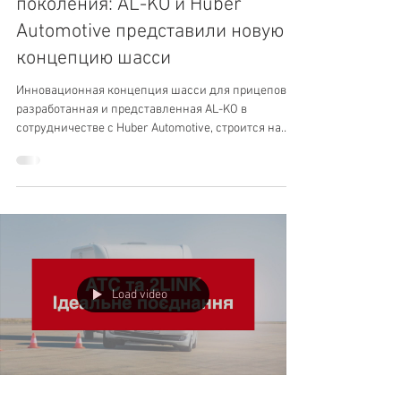
Шасси для прицепов нового
поколения: AL-KO и Huber
Automotive представили новую
концепцию шасси
Инновационная концепция шасси для прицепов,
разработанная и представленная AL-KO в
сотрудничестве с Huber Automotive, строится на
использовании электропривода и сенсорных
датчиков.
Load video