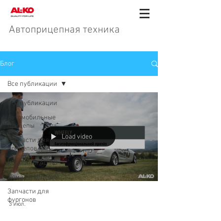
Автоприцепная техника
Блог
Все публикации
Все публикации
Автомобильные
прицепы
Load video
Запчасти для
прицепов
Компания AL-KO
Дома на колесах
Запчасти для
фургонов
3 июл.